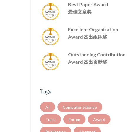
Best Paper Award
最佳文章奖
Excellent Organization
Award 杰出组织奖
Outstanding Contribution
Award 杰出贡献奖
Tags
AI
Computer Science
Track
Forum
Award
Publication
Abstract