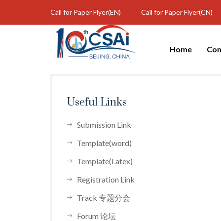
Call for Paper Flyer(EN)
Call for Paper Flyer(CN)
Home
Com
Useful Links
Submission Link
Template(word)
Template(Latex)
Registration Link
Track 专题分会
Forum 论坛