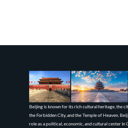
Beijing is known for its rich cultural heritage, the 
the Forbidden City, and the Temple of Heaven. Beiji
role as a political, economic, and cultural center in 