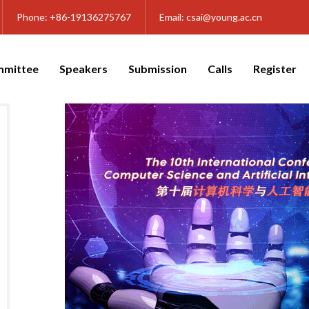
Phone:
+86-19136275767
Email:
csai@young.ac.cn
mittee
Speakers
Submission
Calls
Register